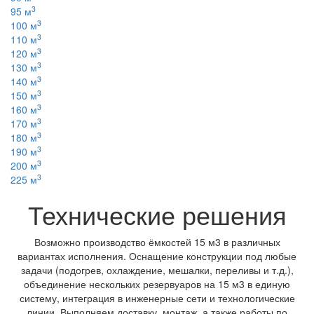
3
95 м
3
100 м
3
110 м
3
120 м
3
130 м
3
140 м
3
150 м
3
160 м
3
170 м
3
180 м
3
190 м
3
200 м
3
225 м
Технические решения
Возможно производство ёмкостей 15 м3 в различных
вариантах исполнения. Оснащение конструкции под любые
задачи (подогрев, охлаждение, мешалки, переливы и т.д.),
объединение нескольких резервуаров на 15 м3 в единую
систему, интеграция в инженерные сети и технологические
линии. Выполняем доставку, монтаж, а также работы по