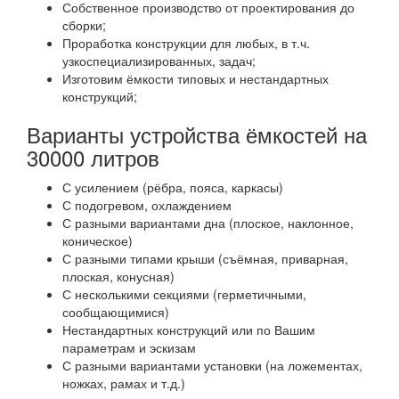
Собственное производство от проектирования до
сборки;
Проработка конструкции для любых, в т.ч.
узкоспециализированных, задач;
Изготовим ёмкости типовых и нестандартных
конструкций;
Варианты устройства ёмкостей на
30000 литров
С усилением (рёбра, пояса, каркасы)
С подогревом, охлаждением
С разными вариантами дна (плоское, наклонное,
коническое)
С разными типами крыши (съёмная, приварная,
плоская, конусная)
С несколькими секциями (герметичными,
сообщающимися)
Нестандартных конструкций или по Вашим
параметрам и эскизам
С разными вариантами установки (на ложементах,
ножках, рамах и т.д.)