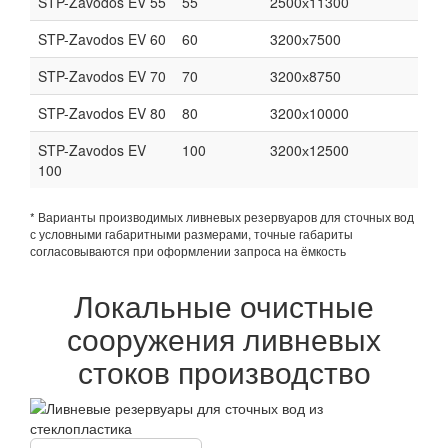
STP-Zavodos EV 55
55
2500х11300
STP-Zavodos EV 60
60
3200х7500
STP-Zavodos EV 70
70
3200х8750
STP-Zavodos EV 80
80
3200х10000
STP-Zavodos EV
100
3200х12500
100
* Варианты производимых ливневых резервуаров для сточных вод
с условными габаритными размерами, точные габариты
согласовываются при оформлении запроса на ёмкость
Локальные очистные
сооружения ливневых
стоков производство