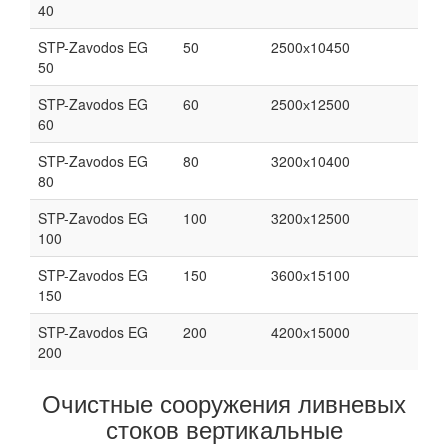
40
STP-Zavodos EG
50
2500х10450
50
STP-Zavodos EG
60
2500х12500
60
STP-Zavodos EG
80
3200х10400
80
STP-Zavodos EG
100
3200х12500
100
STP-Zavodos EG
150
3600х15100
150
STP-Zavodos EG
200
4200х15000
200
Очистные сооружения ливневых
стоков вертикальные